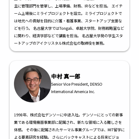
主に管理部門を管掌し、上場準備、財務、IRなどを担当。 エイチ
ーム上場後にミライプロジェクトを設立。ミライプロジェクトで
は地元への貢献を目的に介護・看護事業、スタートアップ支援な
どを行う。 名古屋大学ではTongali、卓越大学院、財務戦略室など
に関わり、経済学部などで講義を担当。 名古屋大学発の学生スタ
ートアップのアイクリスタル株式会社の取締役を兼務。
中村 真一郎
Senior Vice President, DENSO
International America Inc.
1998年、株式会社デンソーに中途入社。デンソーにとっての新事
業である環境機器事業部に配属され、新たな領域に入る難しさを
体感。 その後に配属されたサーマル事業グループでは、MIT留学に
よる要素研究を経験。 さらにバックキャストによる将来ビジョ