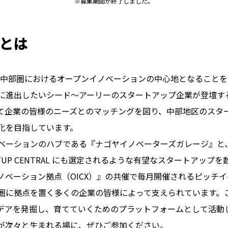
※募集期間が終了しました。
chとは
h』は、中部圏におけるオープンイノベーションの中心地となること
に進出したいシード〜アーリーのスタートアップ企業が登壇す
て企業の皆様のニーズとのマッチングを図り、中部地区のスタ
化を目指しています。
ベーションのハブである『ナゴヤイノベーターズガレージ』と、
-STARTUP CENTRAL にも選定されるような有望なスタートアッ
ノベーション拠点（OICX）』の共催で毎月開催されるピッチ
圏に拠点を置く多くの企業の皆様によって支えられています。
デアを発掘し、育てていくためのプラットフォームとして活動
が次々と生まれる場に、ぜひご参加ください。