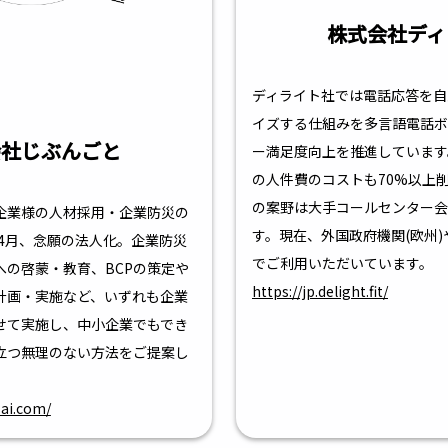
株式会社ディ
ディライト社では電話応答を自
イズする仕組みを多言語電話ボ
会社じぶんごと
ー満足度向上を推進しています
の人件費のコストも70%以上削
の案野は大手コールセンター会
企業様の人材採用・企業防災の
す。現在、外国政府機関(欧州
年4月、念願の法人化。企業防災
でご利用いただいています。
への啓蒙・教育、BCPの策定や
https://jp.delight.fit/
計画・実施など、いずれも企業
せて実施し、中小企業でもでき
立つ無理のない方法をご提案し
sai.com/