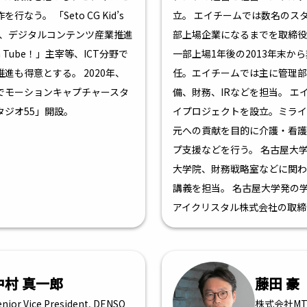
なう。 「Seto CG Kid’s
立。 エイチームでは数名のス
運営、デジタルコンテンツ産業推進
部上場企業になるまでを取締役
tion Tube！」主宰等、ICT分野で
一部上場1年後の2013年末から
進も得意とする。 2020年、
任。エイチームでは主に管理部
でモーションキャプチャースタ
備、財務、IRなどを担当。 エ
タジオ55」開設。
イプロジェクトを設立。ミライ
元への貢献を目的に介護・看護
プ支援などを行う。 名古屋大学で
大学院、財務戦略室などに関わ
講義を担当。 名古屋大学発の
アイクリスタル株式会社の取締
中村 真一郎
藤田 豪
enior Vice President, DENSO
株式会社MTG