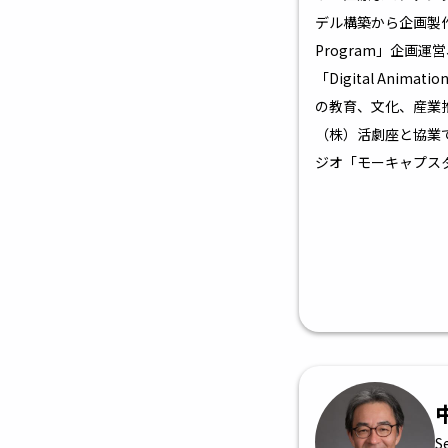
デル構築から企画製作を行
Program」企画
「Digital Anima
の教育、文化、産業推
（株）活劇座と協業
ジオ「モーキャプス
S